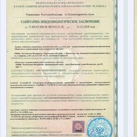
Терапия
Контакты
Круглосуточно, анонимно
+7 (905) 483-87-88
Адрес call-центра
Пермь, Луначарского, 87