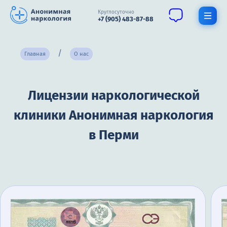
Круглосуточно
+7 (905) 483-87-88
Получить помощь специалиста
Главная
О нас
О нас
Лицензии наркологической
Наркомания
клиники Анонимная наркология
Алкоголизм
в Перми
Нарколог
Стационар
Психиатрия
Цены