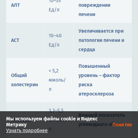
10–35
АЛТ
повреждении
Ед/л
печени
Увеличивается при
10–40
АСТ
патологии печени и
Ед/л
сердца
Повышенный
< 5,2
Общий
уровень – фактор
ммоль/
холестерин
риска
л
атеросклероза
3,3–5,5
Важный показатель
Мы используем файлы cookie и Яндекс
Глюкоза
ммоль/
углеводного обмена
Метрику
Понятно
л
Узнать подробнее