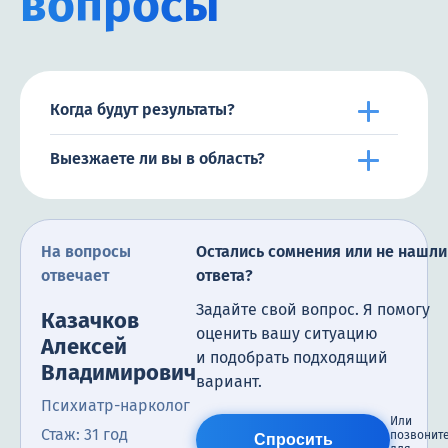
вопросы
Когда будут результаты?
Выезжаете ли вы в область?
На вопросы
Остались сомнения или не нашли
отвечает
ответа?
Задайте свой вопрос. Я помогу
Казачков
оценить вашу ситуацию
Алексей
и подобрать подходящий
Владимирович
вариант.
Психиатр-нарколог
Или
Стаж: 31 год
позвонит
Спросить