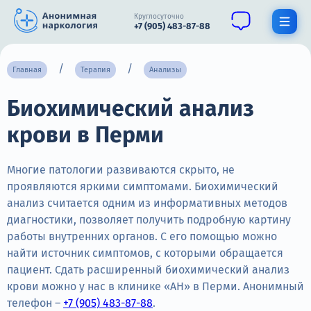
Круглосуточно
+7 (905) 483-87-88
Получить помощь специалиста
Главная
Терапия
Анализы
Биохимический анализ
О нас
крови в Перми
Наркомания
Алкоголизм
Многие патологии развиваются скрыто, не
проявляются яркими симптомами. Биохимический
Нарколог
анализ считается одним из информативных методов
диагностики, позволяет получить подробную картину
Стационар
работы внутренних органов. С его помощью можно
найти источник симптомов, с которыми обращается
Психиатрия
пациент. Сдать расширенный биохимический анализ
Цены
крови можно у нас в клинике «АН» в Перми. Анонимный
телефон –
+7 (905) 483-87-88
.