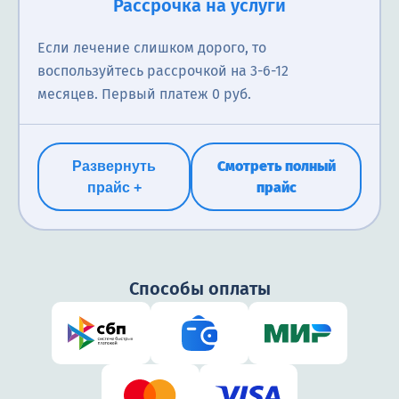
Рассрочка на услуги
Анализ на липидный профиль включает измерение
Если лечение слишком дорого, то
уровня общего холестерина, ЛПВП, ЛПНП и
воспользуйтесь рассрочкой на 3-6-12
триглицеридов. Помогает выявить риск сердечно-
месяцев. Первый платеж 0 руб.
сосудистых заболеваний и нарушений обмена
веществ. Без подготовки.
Смотреть полный
Развернуть
695₽
прайс
прайс +
Способы оплаты