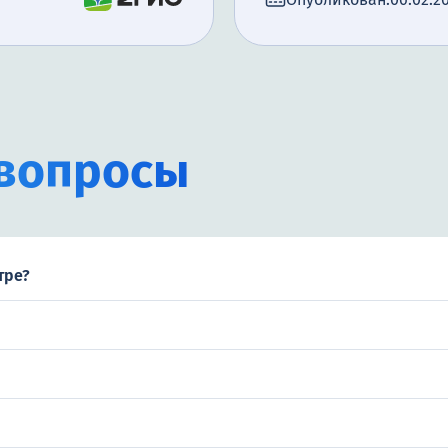
вопросы
тре?