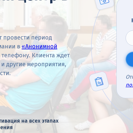
т провести период
мании в
«Анонимной
 телефону. Клиента ждет
и другие мероприятия,
сти.
От
по
ивация на всех этапах
чения