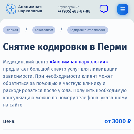
Круглосуточно
+7 (905) 483-87-88
Получить помощь специалиста
Главная
Алкоголизм
Кодировка от алкоголя
Снятие кодировки в Перми
О нас
Наркомания
Медицинский центр
«Анонимная наркология»
предлагает большой спектр услуг для ликвидации
Алкоголизм
зависимости. При необходимости клиент может
обратиться за помощью в частную клинику и
Нарколог
раскодироваться после укола. Получить необходимую
Стационар
консультацию можно по номеру телефона, указанному
на сайте.
Психиатрия
от 3000 ₽
Цена:
Цены