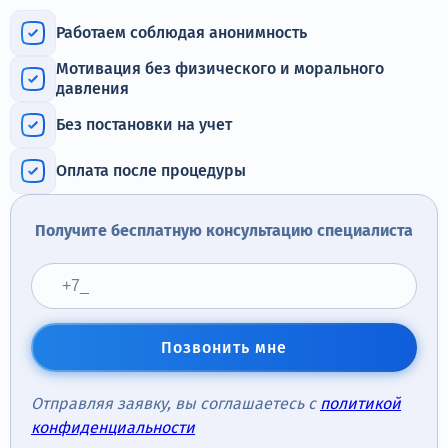
Терапия
Работаем соблюдая анонимность
Контакты
Мотивация без физического и морального
давления
Без постановки на учет
Круглосуточно, анонимно
Оплата после процедуры
+7 (905) 483-87-88
Адрес call-центра
Получите бесплатную консультацию специалиста
Пермь, Луначарского, 87
Позвонить мне
Отправляя заявку, вы соглашаетесь с
политикой
конфиденциальности