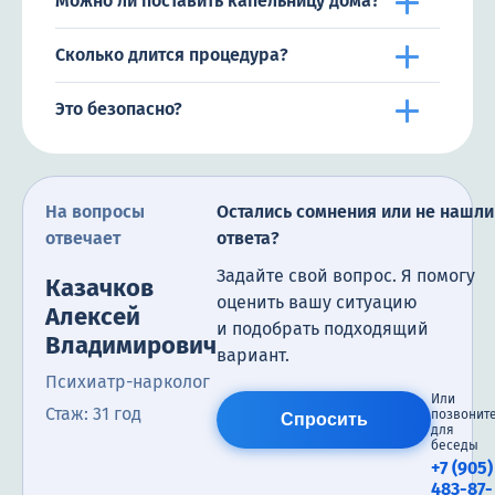
Можно ли поставить капельницу дома?
Сколько длится процедура?
Это безопасно?
На вопросы
Остались сомнения или не нашли
отвечает
ответа?
Задайте свой вопрос. Я помогу
Казачков
оценить вашу ситуацию
Алексей
и подобрать подходящий
Владимирович
вариант.
Психиатр-нарколог
Или
Стаж: 31 год
позвонит
Спросить
для
беседы
+7 (905)
483-87-