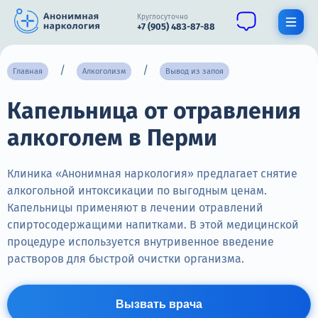
Круглосуточно
+7 (905) 483-87-88
Получить помощь специалиста
Главная
Алкоголизм
Вывод из запоя
Капельница от отравления
О нас
алкоголем в Перми
Наркомания
Алкоголизм
Клиника «Анонимная наркология» предлагает снятие
алкогольной интоксикации по выгодным ценам.
Нарколог
Капельницы применяют в лечении отравлений
спиртосодержащими напитками. В этой медицинской
Стационар
процедуре используется внутривенное введение
растворов для быстрой очистки организма.
Психиатрия
Цены
Вызвать врача