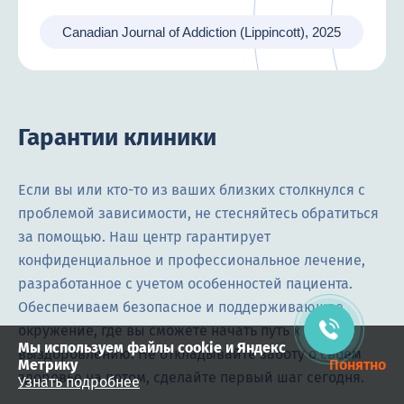
Canadian Journal of Addiction (Lippincott), 2025
Гарантии клиники
Если вы или кто-то из ваших близких столкнулся с
Виктор Семохин
проблемой зависимости, не стесняйтесь обратиться
Здравствуйте! Готов помочь
за помощью. Наш центр гарантирует
вам. Напишите мне, если у
вас появятся вопросы.
конфиденциальное и профессиональное лечение,
разработанное с учетом особенностей пациента.
Обеспечиваем безопасное и поддерживающее
окружение, где вы сможете начать путь к
Мы используем файлы cookie и Яндекс
выздоровлению. Не откладывайте заботу о своем
Метрику
Понятно
здоровье на потом, сделайте первый шаг сегодня.
Узнать подробнее