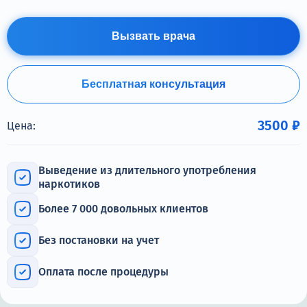
Терапия
Контакты
Вызвать врача
Бесплатная консультация
Круглосуточно, анонимно
3500 ₽
Цена:
+7 (905) 483-87-88
Адрес call-центра
Пермь, Луначарского, 87
Выведение из длительного употребления
наркотиков
Более 7 000 довольных клиентов
Без постановки на учет
Оплата после процедуры