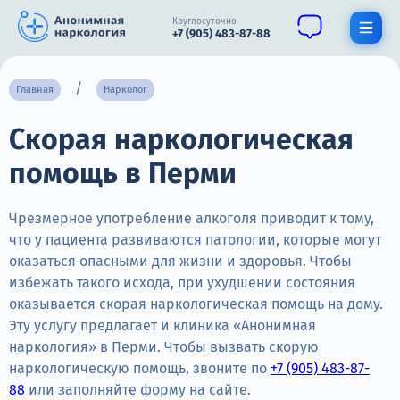
Круглосуточно
+7 (905) 483-87-88
Получить помощь специалиста
Главная
Нарколог
Скорая наркологическая
О нас
помощь в Перми
Наркомания
Алкоголизм
Чрезмерное употребление алкоголя приводит к тому,
что у пациента развиваются патологии, которые могут
Нарколог
оказаться опасными для жизни и здоровья. Чтобы
избежать такого исхода, при ухудшении состояния
Стационар
оказывается скорая наркологическая помощь на дому.
Эту услугу предлагает и клиника «Анонимная
Психиатрия
наркология» в Перми. Чтобы вызвать скорую
Цены
наркологическую помощь, звоните по
+7 (905) 483-87-
88
или заполняйте форму на сайте.