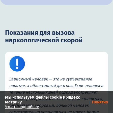
Показания для вызова
наркологической скорой
Зависимый человек — это не субъективное
понятие, а объективный диагноз. Если человек в
течение нескольких дней подряд употребляет
Мы используем файлы cookie и Яндекс
алкоголь, но при этом легко может остановиться,
Метрику
Понятно
он считается здоровым. Больной человек
Узнать подробнее
самостоятельно остановиться не может. Кроме