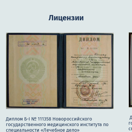
Кодирование Аквилонг
Лицензии
Кодирование дисульфирамом
Кодирование Двойной блок
Кодирование «Колме»
Кодирование на дому
Кодирование Налтрексоном
Кодирование Вивитрол
Кодировка током от алкоголя
Кодировка уколом
Лазерное кодирование от алкоголизма
Д
Диплом Б-I № 111358 Новороссийского
г
государственного медицинского института по
Метод Рожнова
с
специальности «Лечебное дело»