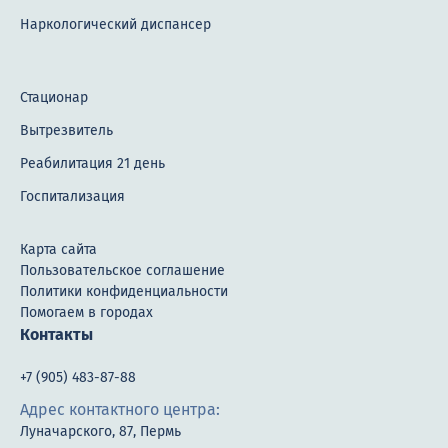
Наркологический диспансер
Лечение ОКР
Лечение панический атак
Стационар
Лечение психоза
Вытрезвитель
Лечение ПТСР
Реабилитация 21 день
Лечение СДВГ
Госпитализация
Лечение сексуальных расстройств
Карта сайта
Пользовательское соглашение
Лечение шизофрении
Политики конфиденциальности
Лечение старческих психозов
Помогаем в городах
Контакты
Лечение старческой деменции
+7 (905) 483-87-88
Лечение тревожного расстройства
Адрес контактного центра:
Лечение задержки развития
Луначарского, 87, Пермь