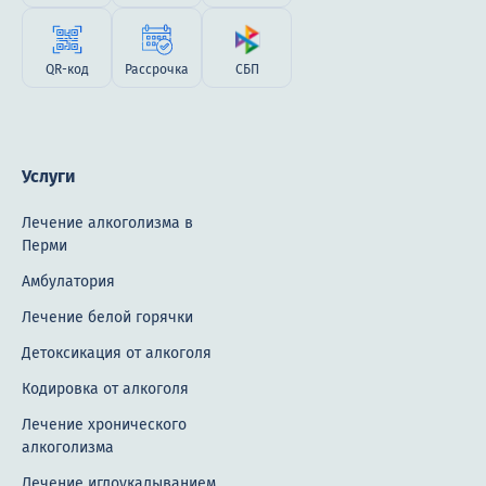
Лечение токсикомании
Лечение в стационаре
QR-код
Рассрочка
СБП
Наркологический диспансер
Помощь наркоманам
Услуги
Помощь при передозировке
Лечение алкоголизма в
Принудительное лечение
Перми
Амбулатория
Снятие ломки
Лечение белой горячки
Центр реабилитации
Детоксикация от алкоголя
12-шаговая программа
Кодировка от алкоголя
Миннесотская модель
Лечение хронического
алкоголизма
Реабилитация Day Top
Лечение иглоукалыванием