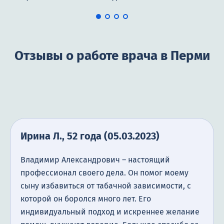
Метод Довженко
Подшивка от алкоголизма
Принудительная кодировка
Отзывы о работе врача в Перми
Психологическое кодирование
Кодировка SIT
Снятие кодировки
Справка о кодировке от алкоголизма
Ирина Л., 52 года (05.03.2023)
Метод Торпедо
Владимир Александрович – настоящий
Лечение хронического алкоголизма
профессионал своего дела. Он помог моему
сыну избавиться от табачной зависимости, с
Лечение иглоукалыванием
которой он боролся много лет. Его
Лечение подросткового алкоголизма
индивидуальный подход и искреннее желание