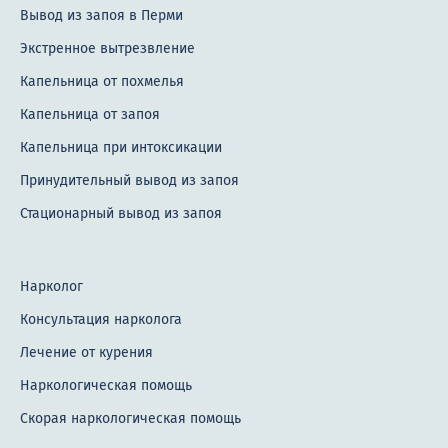
Консультация сексолога
Вывод из запоя в Перми
Консультация семейного психолога
Экстренное вытрезвление
Капельница от похмелья
Консультация токсиколога
Капельница от запоя
Психиатрия
Капельница при интоксикации
Лечение агрессии у пожилых
Принудительный вывод из запоя
Лечение алкогольной депрессии
Стационарный вывод из запоя
Лечение анорексии
Нарколог
Лечение апатии
Консультация нарколога
Лечение астении
Лечение от курения
Лечение аутизма
Наркологическая помощь
Лечение аутоагрессии
Скорая наркологическая помощь