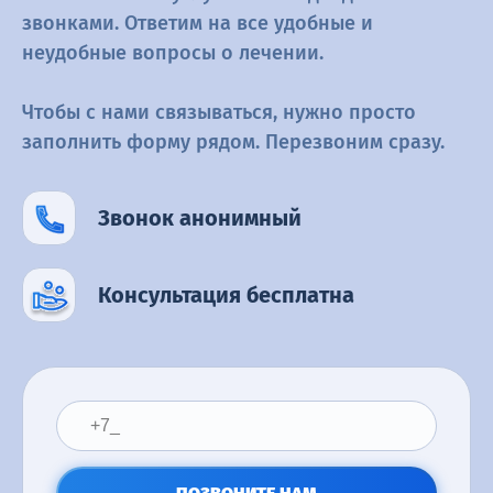
Капельница от запоя
звонками. Ответим на все удобные и
Капельница при интоксикации
неудобные вопросы о
лечении.
Принудительный вывод из запоя
Чтобы с нами связываться, нужно просто
Стационарный вывод из запоя
заполнить форму рядом.
Перезвоним сразу.
Лечение женского алкоголизма
Звонок анонимный
Медперевозка
Перевозка больного в другой город
Консультация бесплатна
Перевозка больных из больницы
Перевозка инвалидов
Перевозка лежачих больных
Реанимобиль
Транспортировка при переломах