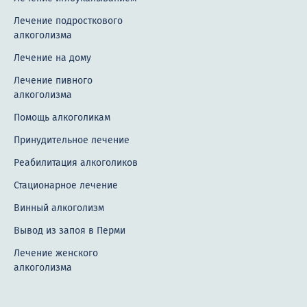
Реабилитация наркоманов
Лечение подросткового
алкоголизма
Ресоциализация наркозависимых
Лечение на дому
Лечение созависимости
Лечение пивного
Терапевтическое сообщество
алкоголизма
Помощь алкоголикам
Зависимость от лекарств
Принудительное лечение
Консультации
Реабилитация алкоголиков
Консультация аддиктолога
Стационарное лечение
Консультация клинического психолога
Винный алкоголизм
Консультация психиатра
Вывод из запоя в Перми
Лечение женского
Консультация психолога
алкоголизма
Консультация психотерапевта