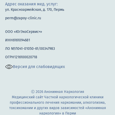
Адрес оказания мед. услуг:
Приём психиатра
ул. Красноармейская, д. 170, Пермь
Психиатрический стационар
perm@zapoy-clinic.ru
Вызов психиатра
ООО «ЮгЭкоСервис+»
Вызов психотерапевта на дом
ИНН6161094681
Стационар
ЛО №Л041-01050-61/00347983
ОГРН1216100020718
Госпитализация
Версия для слабовидящих
Реабилитация 21 день
Вытрезвитель
Терапия
Ⓒ 2026 Анонимная Наркология
Медицинский сайт Частной наркологической клиники
Анализы
профессионального лечения наркомании, алкоголизма,
токсикомании и других видов зависимостей «Анонимная
Биохимия крови
наркология» в Перми