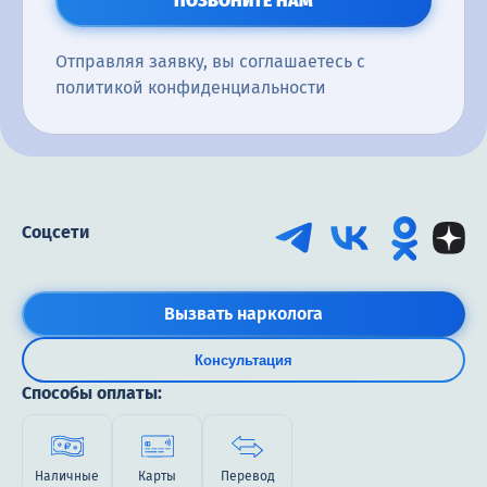
ПОЗВОНИТЕ НАМ
Нарколог
Отправляя заявку, вы соглашаетесь с
Консультация нарколога
политикой конфиденциальности
Лечение от курения
Наркологическая помощь
Скорая наркологическая помощь
Соцсети
Наркомания
Детоксикация
Вызвать нарколога
Детоксикация УБОД
Консультация
Капельница от наркотиков
Способы оплаты:
Кодирование
Лечение от спайса
Наличные
Карты
Перевод