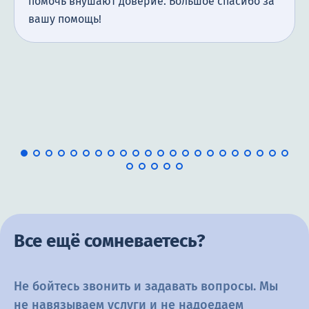
помочь внушают доверие. Большое спасибо за
Лечение на дому
вашу помощь!
Лечение пивного алкоголизма
Помощь алкоголикам
Принудительное лечение
Реабилитация алкоголиков
Метод Шичко
Стационарное лечение
Винный алкоголизм
Вывод из запоя
Все ещё сомневаетесь?
Экстренное вытрезвление
Капельница от похмелья
Не бойтесь звонить и задавать вопросы. Мы
не навязываем услуги и не
надоедаем