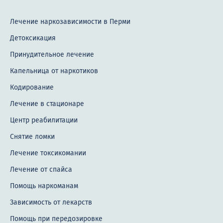
Лечение бессонницы
Лечение биполярного расстройства
Лечение наркозависимости в Перми
Детоксикация
Лечение болезни Альцгеймера
Принудительное лечение
Лечение булимии
Капельница от наркотиков
Лечение депрессии
Кодирование
Лечение диссоциативного расстройства
Лечение в стационаре
Лечение эпилепсии
Центр реабилитации
Снятие ломки
Лечение фобий и страхов
Лечение токсикомании
Лечение галлюцинаций
Лечение от спайса
Лечение игромании
Помощь наркоманам
Лечение неврастении
Зависимость от лекарств
Лечение невроза
Помощь при передозировке