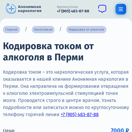
Круглосуточно
+7 (905) 483-87-88
Получить помощь специалиста
Главная
Алкоголизм
Кодировка от алкоголя
Кодировка током от
О нас
алкоголя в Перми
Наркомания
Алкоголизм
Кодировка током – это наркологическая услуга, которая
оказывается в нашей клинике Анонимная наркология в
Нарколог
Перми. Она направлена на формировании отвращения
к алкоголю электроимпульсной стимуляцией точек
Стационар
мозга. Проводится строго в центре врачом. Узнать
подробности или записаться можно по круглосуточному
Психиатрия
телефону горячей линии
+7 (905) 483-87-88
Цены
7000 ₽
Цена: