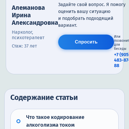
Задайте свой вопрос. Я помогу
Алеманова
оценить вашу ситуацию
Ирина
и подобрать подходящий
Александровна
вариант.
Нарколог,
Или
психотерапевт
позвони
Спросить
для
Стаж: 37 лет
беседы
+7 (905
483-87
88
Содержание статьи
Что такое кодирование
алкоголизма током