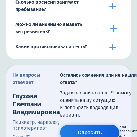
Сколько времени занимает
пребывание?
Можно ли анонимно вызвать
вытрезвитель?
Какие противопоказания есть?
На вопросы
Остались сомнения или не нашли
отвечает
ответа?
Задайте свой вопрос. Я помогу
Глухова
оценить вашу ситуацию
Светлана
и подобрать подходящий
Владимировна
вариант.
Психиатр, нарколог,
Или
психотерапевт
позвонит
Спросить
для
Стаж: 32