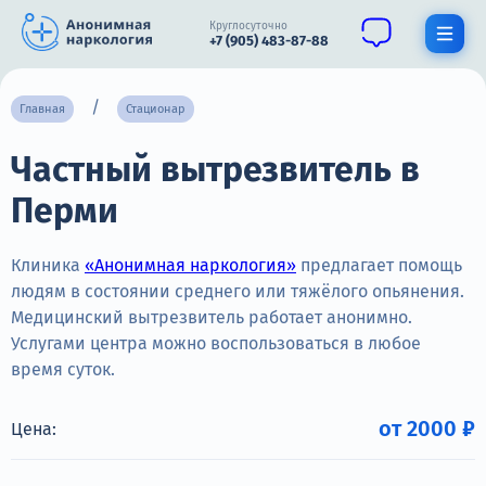
Круглосуточно
+7 (905) 483-87-88
Получить помощь специалиста
Главная
Стационар
Частный вытрезвитель в
О нас
Перми
Наркомания
Алкоголизм
Клиника
«Анонимная наркология»
предлагает помощь
людям в состоянии среднего или тяжёлого опьянения.
Нарколог
Медицинский вытрезвитель работает анонимно.
Услугами центра можно воспользоваться в любое
Стационар
время суток.
Психиатрия
от 2000 ₽
Цена:
Цены