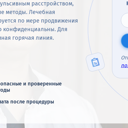
ульсивным расстройством,
е методы. Лечебная
руется по мере продвижения
го конфиденциальны. Для
мная горячая линия.
От
по
зопасные и проверенные
тоды
лата после процедуры