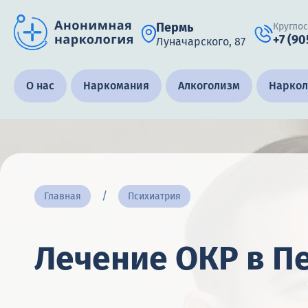
Пермь
Кругло
+7 (90
Луначарского, 87
Получить помощь специалиста
О нас
Наркомания
Алкоголизм
Наркол
Круглосуточно, анонимно
+7 (905) 483-87-88
Адрес call-центра
Главная
Психиатрия
Пермь, Луначарского, 87
Лечение ОКР в П