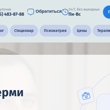
суточно
24/7, без выходных
Обратиться
5) 483-87-88
Пн-Вс
ог
Стационар
Психиатрия
Цены
Терап
ерми