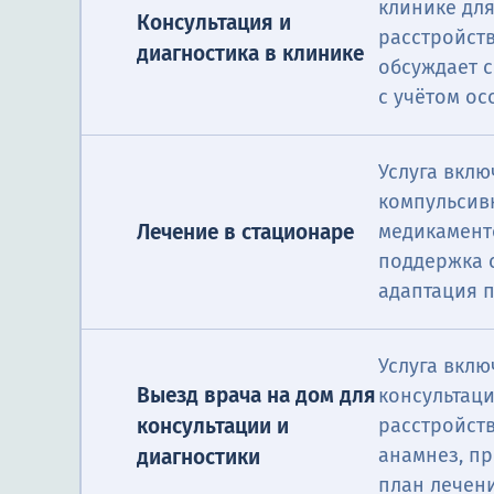
клинике дл
Консультация и
расстройств
диагностика в клинике
обсуждает 
с учётом ос
Услуга вклю
компульсив
Лечение в стационаре
медикамент
поддержка 
адаптация 
Услуга вклю
Выезд врача на дом для
консультац
консультации и
расстройств
анамнез, п
диагностики
план лечен