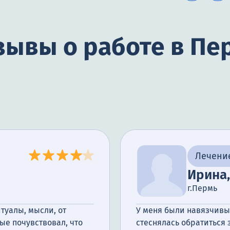
зывы о работе в Пе
Лечени
Ирина,
г.Пермь
итуалы, мысли, от
У меня были навязчивы
ые почувствовал, что
стеснялась обратиться 