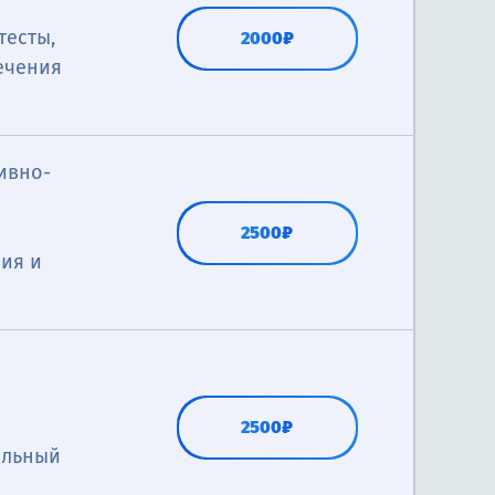
тесты,
2000₽
ечения
ивно-
2500₽
ия и
2500₽
альный