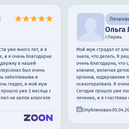
изма
Лечени
Ольга 
г.Пермь
ти уже много лет, и я
Мой муж страдал от алк
е, и я очень благодарна
знала, что делать. Я ре
ддержку в нашей
очень благодарна, что 
 персонал был очень
клинике, включая дето
ь заботливыми и
органов, кодирование 
нь гладко, и мой муж
психотерапевта. Я очен
 прошло уже 2 месяца с
Сегодня прошло уже пол
 пил ни капли алкоголя
лечение, и я счастлива 
имная наркология не
Опубликован:
05.04.2
сти, но и обеспечила
чень благодарна всему
лкнулся с проблемой