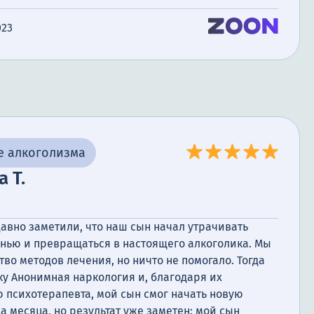
ероятно счастлива. Я вижу, что он решительный в
023
ах, и знаю, что это благодаря помощи и поддержке
е алкоголизма
а Т.
давно заметили, что наш сын начал утрачивать
знью и превращаться в настоящего алкоголика. Мы
о методов лечения, но ничто не помогало. Тогда
ку Анонимная наркология и, благодаря их
 психотерапевта, мой сын смог начать новую
а месяца, но результат уже заметен: мой сын