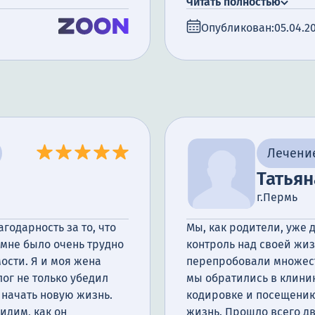
Читать полностью
выздоровления, и я нев
Опубликован:
05.04.2
своем поведении и слов
этой клиники. Спасибо!
Лечени
Татьян
г.Пермь
одарность за то, что
Мы, как родители, уже 
, мне было очень трудно
контроль над своей жи
мости. Я и моя жена
перепробовали множеств
лог не только убедил
мы обратились в клини
 начать новую жизнь.
кодировке и посещению
идим, как он
жизнь. Прошло всего дв