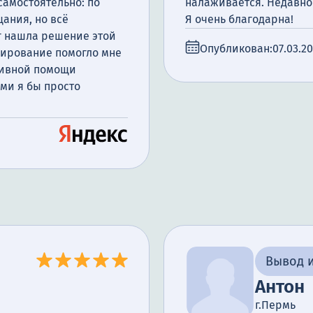
самостоятельно: по
налаживается. Недавно в
ания, но всё
Я очень благодарна!
г нашла решение этой
Опубликован:
07.03.2
дирование помогло мне
тивной помощи
ми я бы просто
рнули мне жизнь.
Вывод и
Антон
г.Пермь