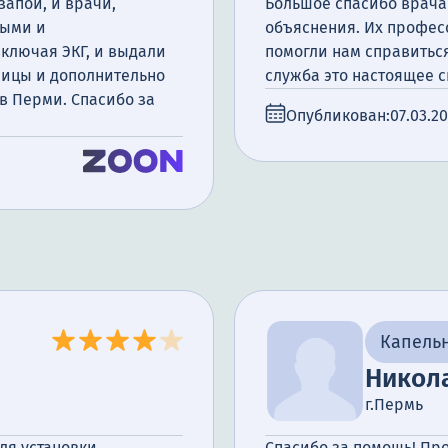
запой, и врачи,
Большое спасибо врача
ными и
объяснения. Их профес
ключая ЭКГ, и выдали
помогли нам справиться
ницы и дополнительно
служба это настоящее с
в Перми. Спасибо за
Опубликован:
07.03.2
Капельн
Никол
г.Пермь
ля установки
Спасибо за помощь! Пр