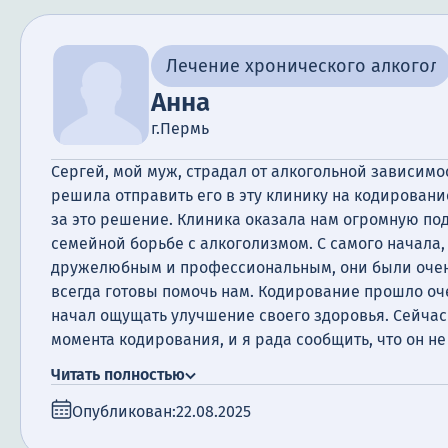
Лечение хронического алкогол
Анна
г.Пермь
Сергей, мой муж, страдал от алкогольной зависимос
решила отправить его в эту клинику на кодировани
за это решение. Клиника оказала нам огромную по
семейной борьбе с алкоголизмом. С самого начала,
дружелюбным и профессиональным, они были очен
всегда готовы помочь нам. Кодирование прошло оче
начал ощущать улучшение своего здоровья. Сейчас
момента кодирования, и я рада сообщить, что он не
с тех пор. Я хотела бы отметить, что клиника Анон
Читать полностью
только помогла моему мужу избавиться от зависимо
Опубликован:
22.08.2025
нам поддержку на всем пути к выздоровлению. Я о
персоналу и рекомендую эту клинику всем, кто сто