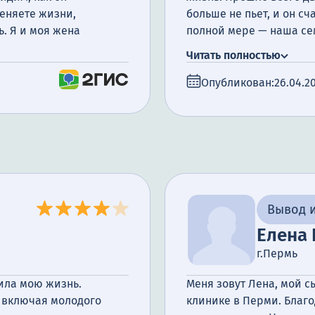
меняете жизни,
больше не пьет, и он сч
ь. Я и моя жена
полной мере — наша се
работе врачей и специ
Читать полностью
Опубликован:
26.04.2
Вывод и
Елена
г.Пермь
ила мою жизнь.
Меня зовут Лена, мой с
, включая молодого
клинике в Перми. Благо