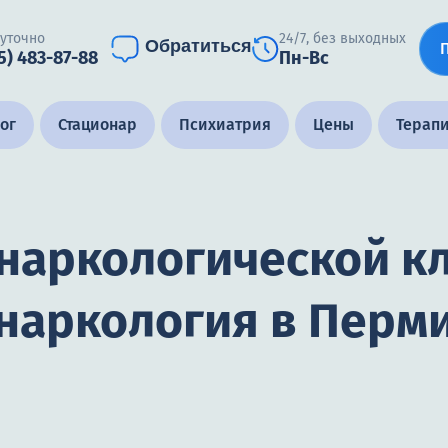
суточно
24/7, без выходных
Обратиться
5) 483-87-88
Пн-Вс
ог
Стационар
Психиатрия
Цены
Терап
 наркологической к
наркология в Перм