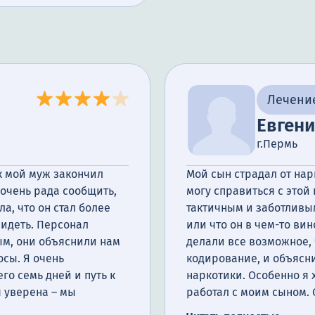
Лечени
Евгени
г.Пермь
ак мой муж закончил
Мой сын страдал от нарк
 очень рада сообщить,
могу справиться с этой
ла, что он стал более
тактичным и заботливым
видеть. Персонал
или что он в чем-то вин
м, они объяснили нам
делали все возможное,
осы. Я очень
кодирование, и объясни
го семь дней и путь к
наркотики. Особенно я 
 уверена – мы
работал с моим сыном.
он разобрался в пробле