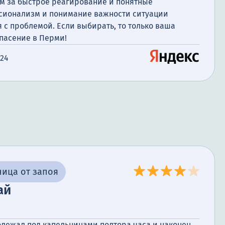
м за быстрое реагирование и понятные
сионализм и понимание важности ситуации
 с проблемой. Если выбирать, то только ваша
пасение в Перми!
024
ица от запоя
ай
олежал под капельницами полтора часа и наконец