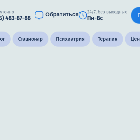
суточно
24/7, без выходных
Обратиться
5) 483-87-88
Пн-Вс
ог
Стационар
Психиатрия
Терапия
Це