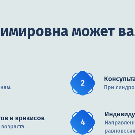
димировна может ва
Консульт
нам.
При синдро
Индивиду
ов и кризисов
Направленн
возраста.
равновесия