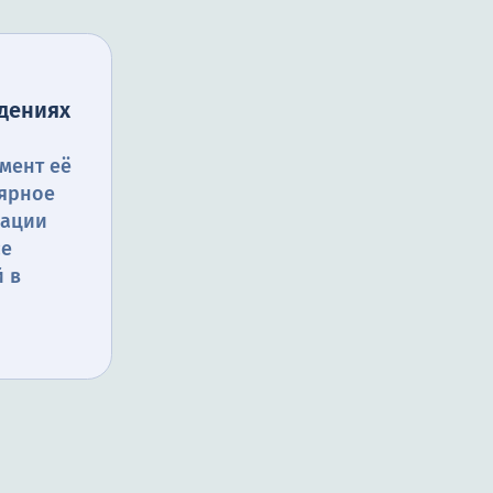
дениях
мент её
лярное
кации
се
 в