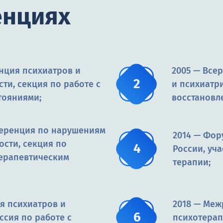
енциях
нция психиатров и
2005 — Все
ти, секция по работе с
и психиатри
тояниями;
восстановл
ференция по нарушениям
2014 — Фор
ости, секция по
России, уч
терапевтическим
терапии;
я психиатров и
2018 — Ме
ссия по работе с
психотерап