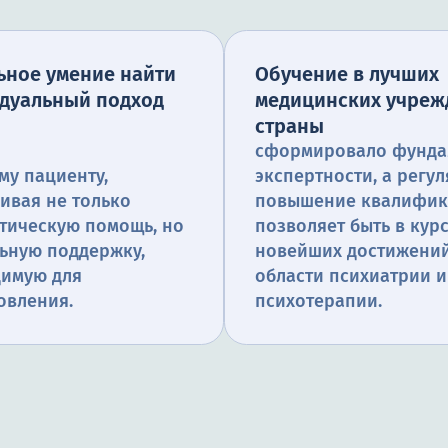
ьное умение найти
Обучение в лучших
дуальный подход
медицинских учреж
страны
сформировало фунда
му пациенту,
экспертности, а регу
ивая не только
повышение квалифи
тическую помощь, но
позволяет быть в кур
ьную поддержку,
новейших достижений
димую для
области психиатрии и
овления.
психотерапии.