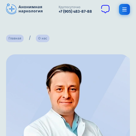
Круглосуточно
+7 (905) 483-87-88
Получить помощь специалиста
Главная
О нас
О нас
Наркомания
Алкоголизм
Нарколог
Стационар
Психиатрия
Терапия