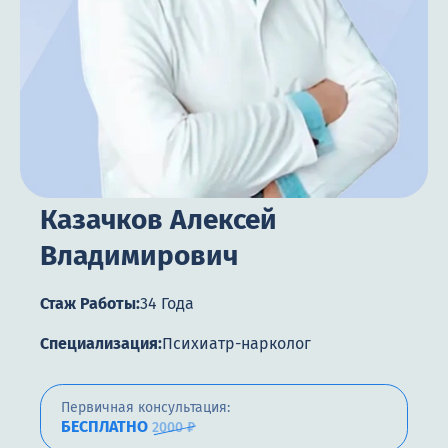
Цены
Контакты
Круглосуточно, анонимно
+7 (905) 483-87-88
Казачков Алексей
Адрес call-центра
Пермь, Луначарского, 87
Владимирович
Стаж Работы:
34 Года
Специализация:
Психиатр-нарколог
Первичная консультация:
БЕСПЛАТНО
2000 ₽