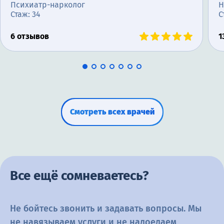
Психиатр-нарколог
Н
Стаж: 34
С
6 отзывов
1
Смотреть всех врачей
Все ещё сомневаетесь?
Не бойтесь звонить и задавать вопросы. Мы
не навязываем услуги и не
надоедаем