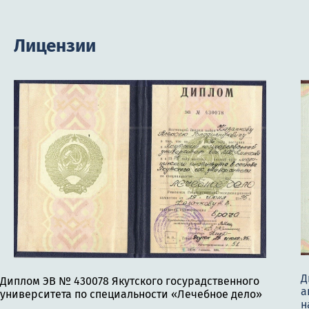
Лицензии
Д
Диплом ЭВ № 430078 Якутского госурадственного
а
университета по специальности «Лечебное дело»
н