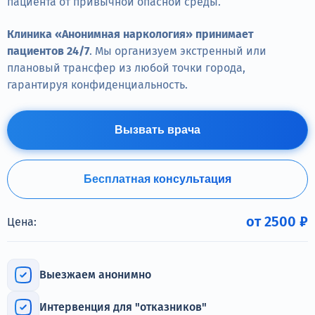
пациента от привычной опасной среды.
Терапия
Клиника «Анонимная наркология» принимает
Контакты
пациентов 24/7
. Мы организуем экстренный или
плановый трансфер из любой точки города,
гарантируя конфиденциальность.
Круглосуточно, анонимно
Вызвать врача
+7 (905) 483-87-88
Адрес call-центра
Пермь, Луначарского, 87
Бесплатная консультация
от 2500 ₽
Цена:
Выезжаем анонимно
Интервенция для "отказников"