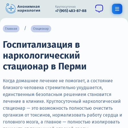
Круглосуточно
+7 (905) 483-87-88
Получить помощь специалиста
Главная
Стационар
Госпитализация в
О нас
наркологический
Наркомания
стационар в Перми
Алкоголизм
Нарколог
Когда домашнее лечение не помогает, а состояние
близкого человека стремительно ухудшается,
Стационар
единственным безопасным решением становится
лечение в клинике. Круглосуточный наркологический
Психиатрия
стационар — это возможность полностью очистить
организм от токсинов, нормализовать работу сердца и
Цены
головного мозга, а главное — полностью изолировать