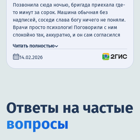
Позвонила сюда ночью, бригада приехала где-
то минут за сорок. Машина обычная без
надписей, соседи слава богу ничего не поняли.
Врачи просто психологи! Поговорили с ним
спокойно так, аккуратно, и он сам согласился
поехать. Оформили в стационар без лишней
Читать полностью
волокиты. Там сразу под капельницы, давление
14.02.2026
сбили, тремор прошел. Пролежал 5 дней,
вышел нормальным человеком, посвежел.
Огромное вам спасибо за спасение семьи!
Ответы на частые
вопросы