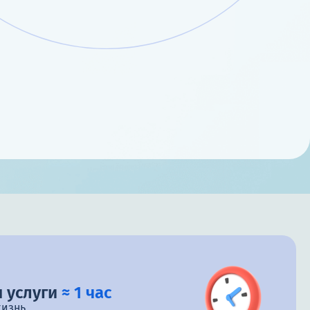
 услуги
≈ 1 час
жизнь