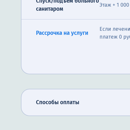
Спуск/подъём больного
Этаж + 1 000
санитаром
Если лечени
Рассрочка на услуги
платеж 0 ру
Способы оплаты