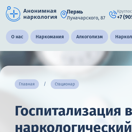
Пермь
Кругло
+7 (90
Луначарского, 87
Получить помощь специалиста
О нас
Наркомания
Алкоголизм
Наркол
Круглосуточно, анонимно
+7 (905) 483-87-88
Адрес call-центра
Главная
Стационар
Пермь, Луначарского, 87
Госпитализация 
наркологический