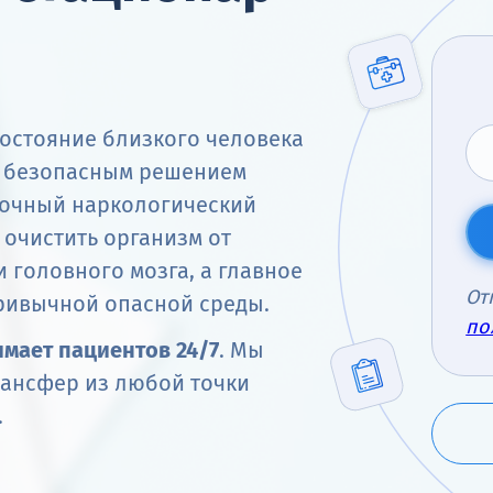
состояние близкого человека
м безопасным решением
уточный наркологический
 очистить организм от
 головного мозга, а главное
От
ривычной опасной среды.
по
мает пациентов 24/7
. Мы
рансфер из любой точки
.