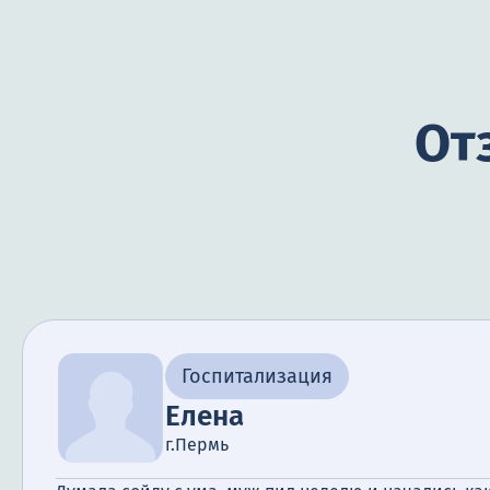
От
Госпитализация
Елена
г.Пермь