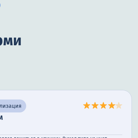
рми
ализация
м