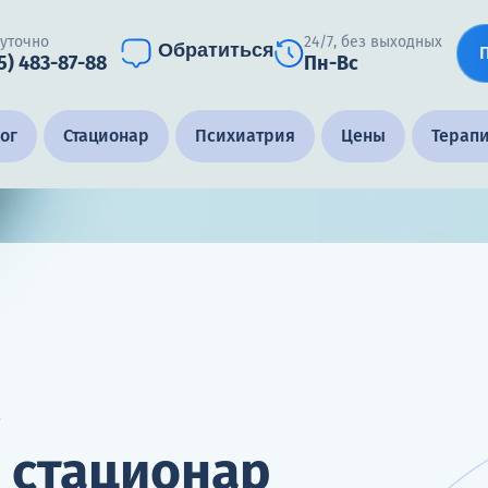
суточно
24/7, без выходных
Обратиться
5) 483-87-88
Пн-Вс
ог
Стационар
Психиатрия
Цены
Терап
в
 стационар