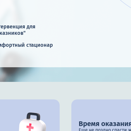
тервенция для
тказников"
мфортный стационар
Время оказания
Еще не поздно спасти 